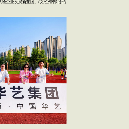
绘企业发展新蓝图。(文/企管部 徐怡