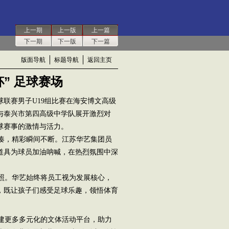
上一期
上一版
上一篇
下一期
下一版
下一篇
版面导航
标题导航
返回主页
” 足球赛场
球联赛男子U19组比赛在海安博文高级
与泰兴市第四高级中学队展开激烈对
球赛事的激情与活力。
凑，精彩瞬间不断。江苏华艺集团员
道具为球员加油呐喊，在热烈氛围中深
照。华艺始终将员工视为发展核心，
，既让孩子们感受足球乐趣，领悟体育
建更多多元化的文体活动平台，助力