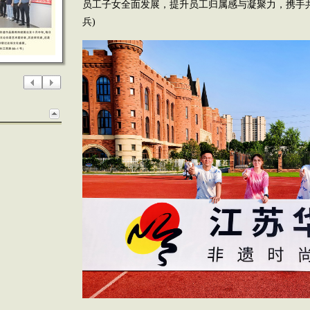
员工子女全面发展，提升员工归属感与凝聚力，携手共
兵)